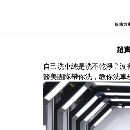
服務方
超
自己洗車總是洗不乾淨 ? 沒
醫美團隊帶你洗，教你洗車步