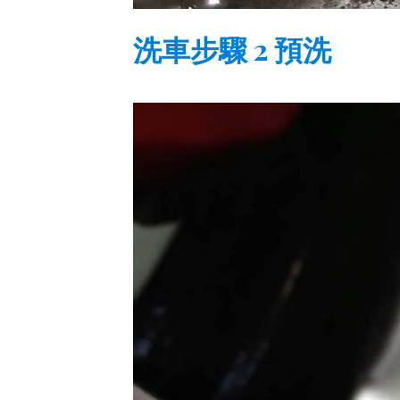
洗車步驟 2 預洗