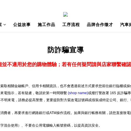
案
公益故事
施工作品
工序流程
品牌合作徵才
汽車
防詐騙宣導
能並不適用於您的購物體驗；若有任何疑問請與店家聯繫確
索取相關金融帳戶、信用卡相關資訊，也不會透過前述方式要求您前往銀行臨櫃或操作
明來電指示，若有疑慮，敬請於第一時間聯繫
{shop name}
或撥打警政署 165 反詐騙
」等不明來電，請務必提高警覺，更要提防對方竄改電話號碼或假裝成特定公司、銀行、
消費者，再要求進行網路銀行或ATM操作流程。如果與銀行帳務有關，請您直接致
數字混合使用）、不要在公用電腦輸入帳號密碼，以提高資訊安全。