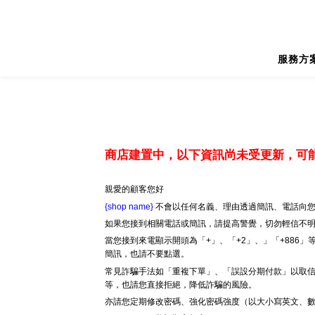
服務方
商店建置中，以下資訊尚未受更新，可
親愛的顧客您好
{shop name}
不會以任何名義、理由透過簡訊、電話向您
如果您接到相關電話或簡訊，請提高警覺，切勿輕信不
當您接到來電顯示開頭為「+」、「+2」、」「+886
簡訊，也請不要點選。
常見詐騙手法如「重複下單」、「誤設分期付款」以取信
等，也請您直接拒絕，降低詐騙的風險。
亦請您定期修改密碼、強化密碼強度（以大小寫英文、